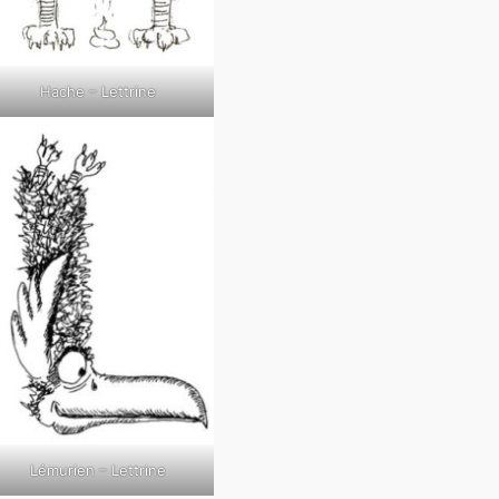
Hache – Lettrine
Lémurien – Lettrine