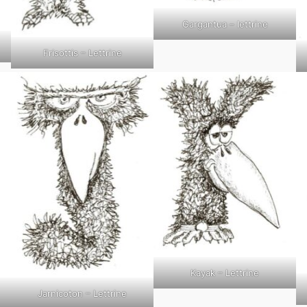
Gargantua – lettrine
Frisottis – Lettrine
Kayak – Lettrine
Jarnicoton – Lettrine