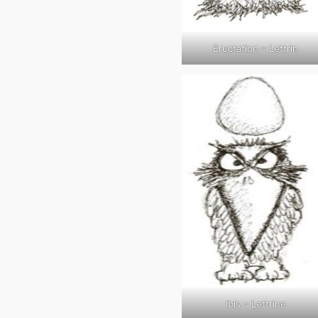
Eructation – Lettrin
Ibis – Lettrine